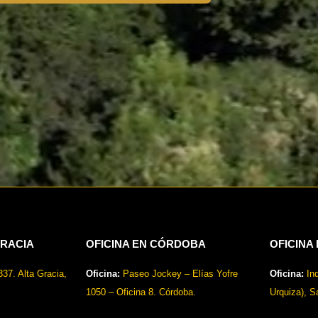
GRACIA
OFICINA EN CÓRDOBA
OFICINA
37. Alta Gracia,
Oficina:
Paseo Jockey – Elías Yofre
Oficina:
In
1050 – Oficina 8. Córdoba.
Urquiza), S